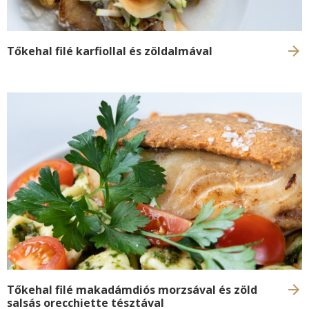
Tőkehal filé karfiollal és zöldalmával
Tőkehal filé makadámdiós morzsával és zöld
salsás orecchiette tésztával