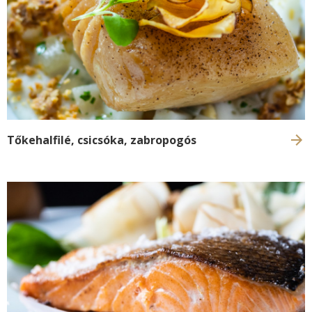
Tőkehalfilé, csicsóka, zabropogós