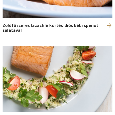
Zöldfűszeres lazacfilé körtés-diós bébi spenót
salátával