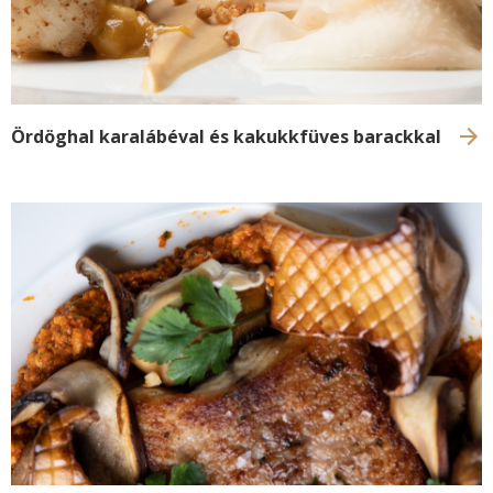
Elkészítési technikák
KAPCSOLAT
Selfish
Receptek
GoBuda
English
Tudnivalók, tippek
Ördöghal karalábéval és kakukkfüves barackkal
Élelmiszer labor
Culinaris