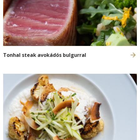
Tonhal steak avokádós bulgurral