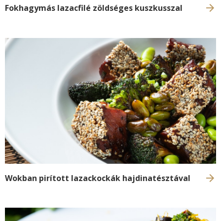
Fokhagymás lazacfilé zöldséges kuszkusszal
Wokban pirított lazackockák hajdinatésztával