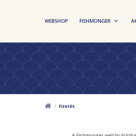
WEBSHOP
FISHMONGER
A
Budaörsi Halpiac
Dokk Büfé
Fishmarket
Selfish
Fizetés
GoBuda
Élelmiszer labor
A Fishmonger webáruházban 