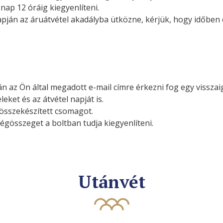
nap 12 óráig kiegyenlíteni.
apján az áruátvétel akadályba ütközne, kérjük, hogy időben 
n az Ön által megadott e-mail címre érkezni fog egy vissza
leket és az átvétel napját is.
 összekészített csomagot.
égösszeget a boltban tudja kiegyenlíteni.
Utánvét