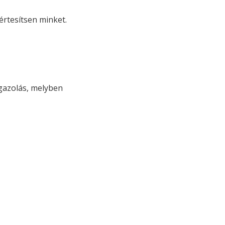
értesítsen minket.
igazolás, melyben