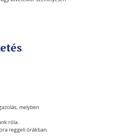
zetés
igazolás, melyben
ünk róla.
ora reggeli órákban.