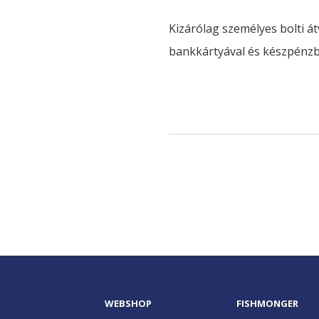
Kizárólag személyes bolti á
bankkártyával és készpénzben
WEBSHOP
FISHMONGER