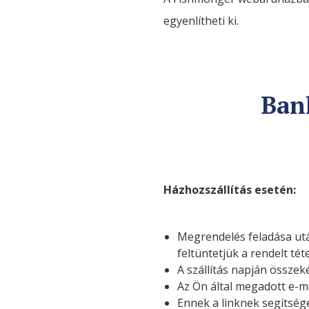
Culinaris
egyenlítheti ki.
Bank
Házhozszállítás esetén:
Megrendelés feladása utá
feltüntetjük a rendelt téte
A szállítás napján összek
Az Ön által megadott e-m
Ennek a linknek segítségé