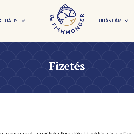
KTUÁLIS
TUDÁSTÁR
Hírek
Elkészítési t
Események
Receptek
Fizetés
Tudnivalók, 
a megrendelt termékek ellenértékét bankkártyával előre 