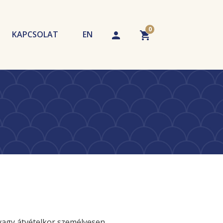
0
KAPCSOLAT
EN
echnikák
tippek
A kosár üres. Adjon hozzá terméket!
vagy átvételkor személyesen