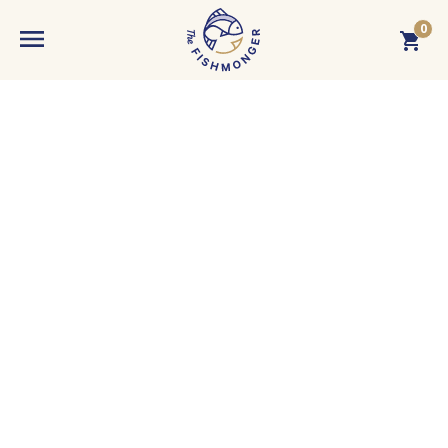
0
MENU
BEJELENTKEZÉS
WEBSHOP
A kosár üres. Adjon hozzá terméket!
FISHMONGER
Budaörsi Halpiac
AKTUÁLIS
Dokk Büfé
Hírek
TUDÁSTÁR
Fishmarket
Események