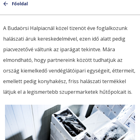
Elkészítési technikák
Főoldal
KAPCSOLAT
Selfish
Receptek
GoBuda
A Budaörsi Halpiacnál közel tizenöt éve foglalkozunk
English
Tudnivalók, tippek
halászati áruk kereskedelmével, ezen idő alatt pedig
Élelmiszer labor
piacvezetővé váltunk az iparágat tekintve. Mára
Culinaris
elmondható, hogy partnereink között tudhatjuk az
ország kiemelkedő vendéglátóipari egységeit, éttermeit,
emellett pedig konyhakész, friss halászati termékkel
látjuk el a legismertebb szupermarketek hűtőpolcait is.