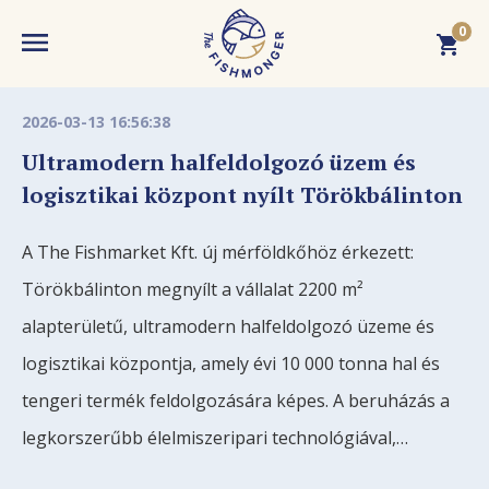
0
MENU
2026-03-13 16:56:38
BEJELENTKEZÉS
Ultramodern halfeldolgozó üzem és
logisztikai központ nyílt Törökbálinton
WEBSHOP
A kosár üres. Adjon hozzá terméket!
A The Fishmarket Kft. új mérföldkőhöz érkezett:
FISHMONGER
Törökbálinton megnyílt a vállalat 2200 m²
alapterületű, ultramodern halfeldolgozó üzeme és
Budaörsi Halpiac
AKTUÁLIS
logisztikai központja, amely évi 10 000 tonna hal és
tengeri termék feldolgozására képes. A beruházás a
Dokk Büfé
Hírek
TUDÁSTÁR
legkorszerűbb élelmiszeripari technológiával,
Fishmarket
megújuló energiára épülő, fenntartható és
Események