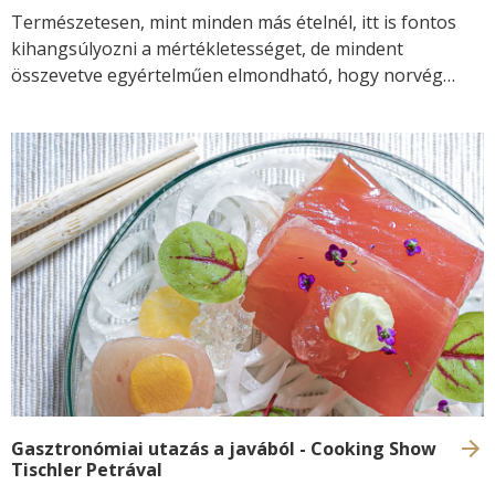
Természetesen, mint minden más ételnél, itt is fontos
kihangsúlyozni a mértékletességet, de mindent
összevetve egyértelműen elmondható, hogy norvég
lazacot enni jó. Nagyon is.
Gasztronómiai utazás a javából - Cooking Show
Tischler Petrával