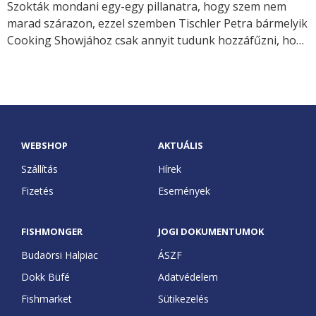
Szokták mondani egy-egy pillanatra, hogy szem nem
marad szárazon, ezzel szemben Tischler Petra bármelyik
Cooking Showjához csak annyit tudunk hozzáfűzni, hogy
az ízlelőbimbók biztosan nem maradnak szárazon!
WEBSHOP
AKTUÁLIS
Szállítás
Hírek
Fizetés
Események
FISHMONGER
JOGI DOKUMENTUMOK
Budaörsi Halpiac
ÁSZF
Dokk Büfé
Adatvédelem
Fishmarket
Sütikezelés