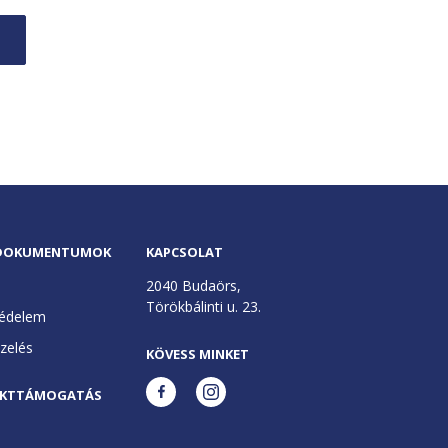
 DOKUMENTUMOK
KAPCSOLAT
2040 Budaörs,
Törökbálinti u. 23.
édelem
ezelés
KÖVESS MINKET
EKTTÁMOGATÁS