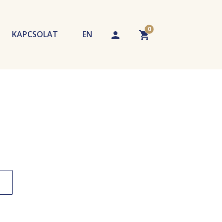
0
KAPCSOLAT
EN
echnikák
tippek
A kosár üres. Adjon hozzá terméket!