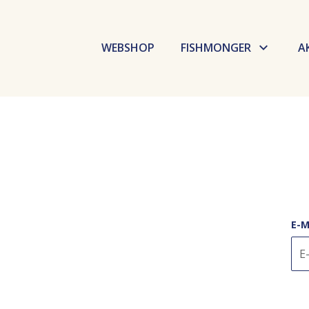
WEBSHOP
FISHMONGER
A
Budaörsi Halpiac
Dokk Büfé
Fishmarket
Selfish
E-M
GoBuda
Élelmiszer labor