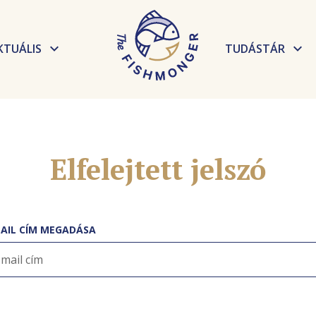
KTUÁLIS
TUDÁSTÁR
Hírek
Elkészítési t
Események
Receptek
Elfelejtett jelszó
Tudnivalók, 
AIL CÍM MEGADÁSA